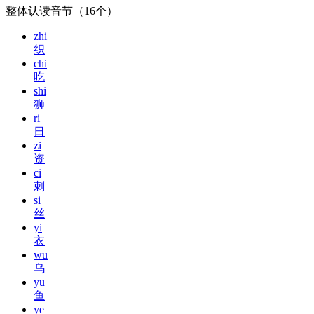
整体认读音节（16个）
zhi
织
chi
吃
shi
狮
ri
日
zi
资
ci
刺
si
丝
yi
衣
wu
乌
yu
鱼
ye