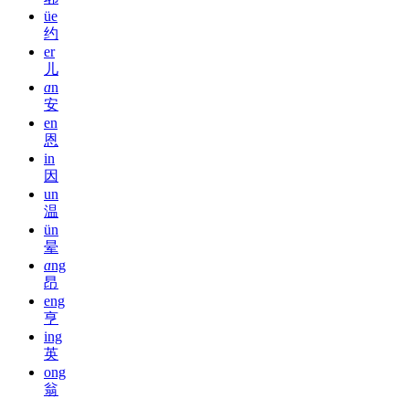
üe
约
er
儿
ɑ
n
安
en
恩
in
因
un
温
ün
晕
ɑ
ng
昂
eng
亨
ing
英
ong
翁