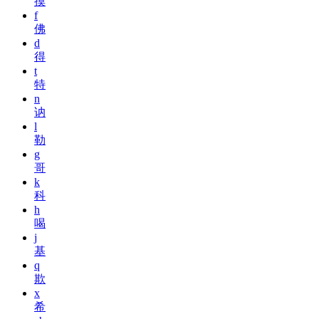
摸
f
佛
d
得
t
特
n
讷
l
勒
g
哥
k
科
h
喝
j
基
q
欺
x
希