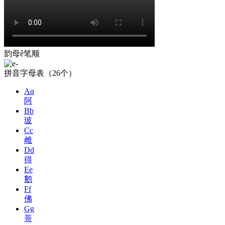
韵母ê笔顺
拼音字母表（26个）
A
ɑ
阿
Bb
玻
Cc
雌
Dd
得
Ee
鹅
Ff
佛
Gg
哥