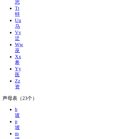
思
Tt
特
Uu
乌
Vv
迂
Ww
巫
Xx
希
Yy
医
Zz
资
声母表（23个）
b
玻
p
坡
m