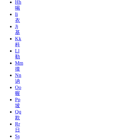
Hh
喝
Ii
衣
Jj
基
Kk
科
Ll
勒
Mm
摸
Nn
讷
Oo
喔
Pp
坡
Qq
欺
Rr
日
Ss