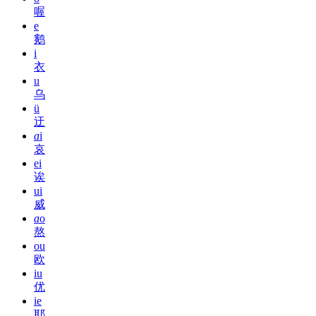
喔
e
鹅
i
衣
u
乌
ü
迂
ɑ
i
哀
ei
诶
ui
威
ɑ
o
熬
ou
欧
iu
优
ie
耶