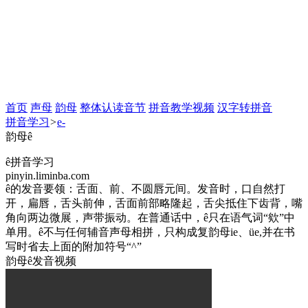
首页
声母
韵母
整体认读音节
拼音教学视频
汉字转拼音
拼音学习
>
e-
韵母ê
ê
拼音学习
pinyin.liminba.com
ê的发音要领：舌面、前、不圆唇元间。发音时，口自然打
开，扁唇，舌头前伸，舌面前部略隆起，舌尖抵住下齿背，嘴
角向两边微展，声带振动。在普通话中，ê只在语气词“欸”中
单用。ê不与任何辅音声母相拼，只构成复韵母ie、üe,并在书
写时省去上面的附加符号“^”
韵母ê发音视频