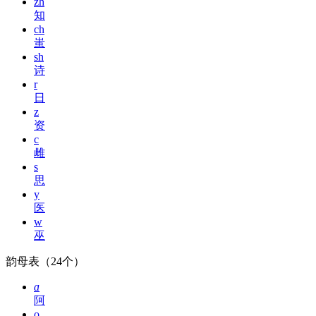
zh
知
ch
蚩
sh
诗
r
日
z
资
c
雌
s
思
y
医
w
巫
韵母表（24个）
ɑ
阿
o