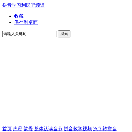
拼音学习
利民吧
频道
收藏
保存到桌面
首页
声母
韵母
整体认读音节
拼音教学视频
汉字转拼音