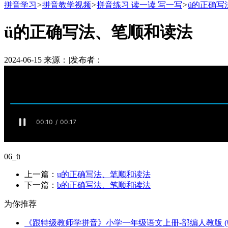
拼音学习
>
拼音教学视频
>
拼音练习 读一读 写一写
>
ü的正确写
ü的正确写法、笔顺和读法
2024-06-15
|
来源：
|
发布者：
06_ü
上一篇：
u的正确写法、笔顺和读法
下一篇：
b的正确写法、笔顺和读法
为你推荐
《跟特级教师学拼音》小学一年级语文上册-部编人教版 (特